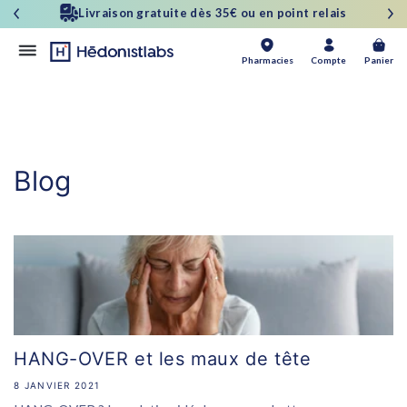
et
Livraison gratuite dès 35€ ou en point relais
passer
au
contenu
Panier
Pharmacies
Compte
Panier
Blog
HANG-OVER et les maux de tête
8 JANVIER 2021