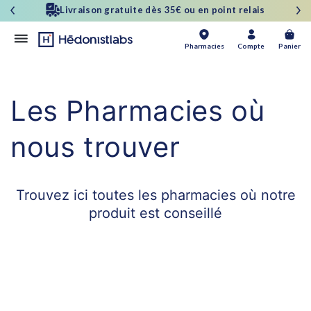
et
Livraison gratuite dès 35€ ou en point relais
passer
au
contenu
Panier
Pharmacies
Compte
Panier
Les Pharmacies où
nous trouver
Trouvez ici toutes les pharmacies
où notre
produit est conseillé