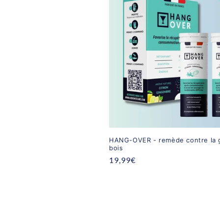
HANG-OVER - remède contre la 
bois
Prix
19,99€
habituel