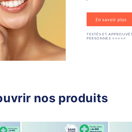
En savoir plus
TESTÉS ET APPROUVÉS
PERSONNES ⭐️⭐️⭐️⭐️⭐️
uvrir nos produits