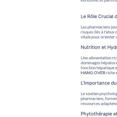
Le Rôle Crucial
Les pharmaciens jouen
risques liés à l'abus
vitale pour oriente
Nutrition et Hyd
Une alimentation ri
dommages hépatocellu
fonction hépatique 
HANG OVER
riche 
L'Importance du
Le soutien psycholog
pharmaciens, formés 
ressources adaptées 
Phytothérapie e