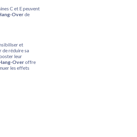
ines C et E peuvent
Hang-Over
de
sibiliser et
 de réduire sa
ooster leur
Hang-Over
offre
nuer les effets