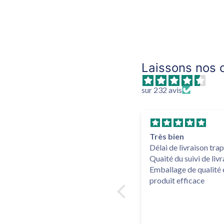
Laissons nos c
sur 232 avis
Efficace
Très bien
Le goût est sympa et je
Délai de livraison trap
trouve que c'est efficace et
Quaité du suivi de liv
donne un p'tit coup de fouet
Emballage de qualité 
produit efficace