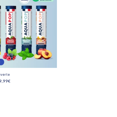
e
verte
rix
9,99€
romotionnel