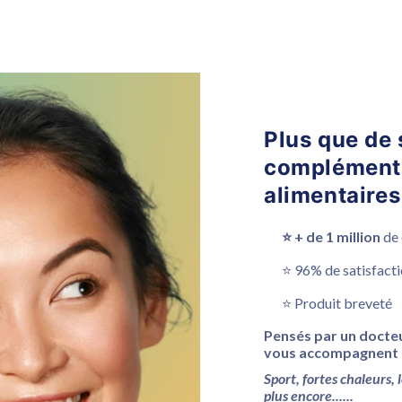
Plus que de
complément
alimentaires
⭐️ + de 1 million
de
⭐️ 96% de satisfact
⭐️ Produit breveté
Pensés par un docteu
vous accompagnent 
Sport, fortes chaleurs,
plus encore......