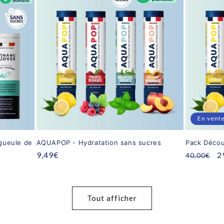
En vent
gueule de
AQUAPOP - Hydratation sans sucres
Pack Décou
Prix
9,49€
Prix
P
2
40,00€
habituel
habituel
p
Tout afficher