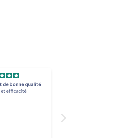
t de bonne qualité
Pratique et bon
 et efficacité
Le conditionnement est très
pratique. Idéal en voyage. Le
comprimé se dissout
facilement. Nous avons testé
l' arôme citron et avons été
agréablement surpris : goût
léger, pas du tout "chimique"