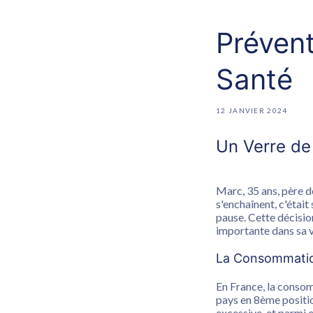
Prévent
Santé
12 JANVIER 2024
Un Verre de
Marc, 35 ans, père de
s'enchaînent, c'était
pause. Cette décision
importante dans sa v
La Consommation
En France, la consomm
pays en 8ème positi
excessive, et parmi e