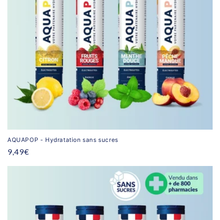
AQUAPOP - Hydratation sans sucres
Prix
9,49€
habituel