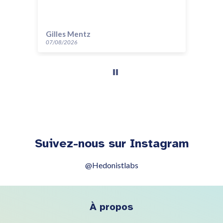
Gilles Mentz
ev
07/08/2026
07/
Suivez-nous sur Instagram
@Hedonistlabs
À propos