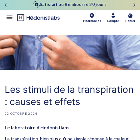
et
Satisfait ou Remboursé 30 jours
passer
au
contenu
Panier
Pharmacies
Compte
Panier
Les stimuli de la transpiration
: causes et effets
22 OCTOBRE 2024
Le laboratoire d’Hedonistlabs
La transpiration, bien plus qu'une simple réponse à la chaleur,