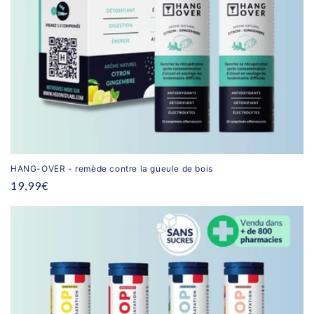
HANG-OVER - remède contre la gueule de bois
Prix
19,99€
habituel