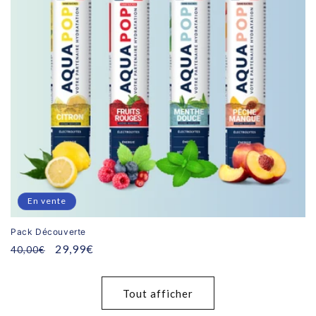
En vente
Pack Découverte
Prix
Prix
29,99€
40,00€
habituel
promotionnel
Tout afficher