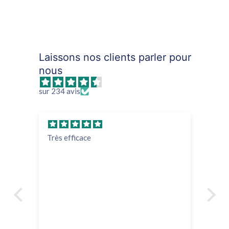
Laissons nos clients parler pour
nous
sur 234 avis
Très efficace
su
tr
hy