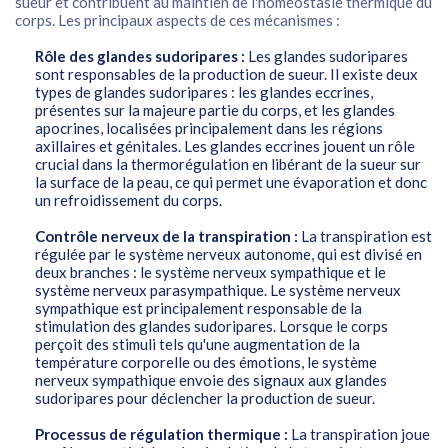
sueur et contribuent au maintien de l'homéostasie thermique du
corps. Les principaux aspects de ces mécanismes :
Rôle des glandes sudoripares :
Les glandes sudoripares
sont responsables de la production de sueur. Il existe deux
types de glandes sudoripares : les glandes eccrines,
présentes sur la majeure partie du corps, et les glandes
apocrines, localisées principalement dans les régions
axillaires et génitales. Les glandes eccrines jouent un rôle
crucial dans la thermorégulation en libérant de la sueur sur
la surface de la peau, ce qui permet une évaporation et donc
un refroidissement du corps.
Contrôle nerveux de la transpiration :
La transpiration est
régulée par le système nerveux autonome, qui est divisé en
deux branches : le système nerveux sympathique et le
système nerveux parasympathique. Le système nerveux
sympathique est principalement responsable de la
stimulation des glandes sudoripares. Lorsque le corps
perçoit des stimuli tels qu'une augmentation de la
température corporelle ou des émotions, le système
nerveux sympathique envoie des signaux aux glandes
sudoripares pour déclencher la production de sueur.
Processus de régulation thermique :
La transpiration joue