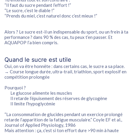
“Il faut du sucre pendant l’effort !”
“Le sucre, c’est le diable !”
“Prends du miel, c’est naturel donc c’est mieux !”
Alors ? Le sucre est-il un
indispensable du sport
, ou un
frein à ta
performance ?
dans 90 % des cas, tu peux t’en passer. Et
AQUAPOP l’a bien compris.
Quand le sucre est utile
Oui, on va être honnête :
dans certains cas
, le sucre a sa place.
→ Course longue durée, ultra-trail, triathlon, sport explosif en
compétition prolongée
Pourquoi ?
Le glucose alimente les muscles
Il retarde l’épuisement des réserves de glycogène
Il limite l’hypoglycémie
“La consommation de glucides pendant un exercice prolongé
retarde l’apparition de la fatigue musculaire.” Coyle EF et al.,
Journal of Applied Physiology, 1986
Mais attention :
ça, c’est si ton effort dure >90 min à haute