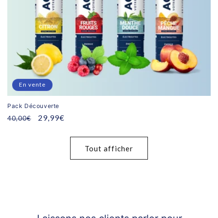
En vente
Pack Découverte
Prix
Prix
29,99€
40,00€
habituel
promotionnel
Tout afficher