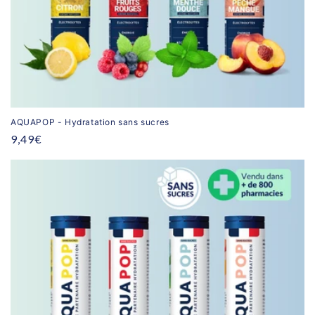
AQUAPOP - Hydratation sans sucres
Prix
9,49€
habituel