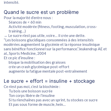
intensité
.
Quand le sucre est un problème
Pour la majorité d’entre nous :
Séances de < 60 min
Activité modérée (fitness, footing, musculation, cross-
training…)
→ Le sucre n’est pas utile, voire… il
crée une dette
.
“Les boissons glucidiques consommées à des intensités
modérées augmentent la glycémie et la réponse insulinique
sans bénéfice fonctionnel sur la performance.”Jeukendrup AE et
al.,
Sports Medicine
, 2004
Et ce pic d’insuline :
bloque la mobilisation des graisses
crée un crash glycémique post-effort
augmente la fatigue mentale post-entraînement
Le sucre + effort = insuline + stockage
Ce n’est pas moi, c’est la biochimie :
Tu bois une boisson sucrée
Ton corps libère de l’insuline
Si tu n’enchaînes pas avec un sprint, tu stockes ce sucre
Et
pas sous forme de muscle
, hein…