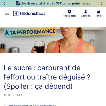
et
Satisfait ou Remboursé 30 jours
passer
au
contenu
Panier
Pharmacies
Compte
Panier
Le sucre : carburant de
l’effort ou traître déguisé ?
(Spoiler : ça dépend)
30 JUIN 2025
Tu entends tout et son contraire :