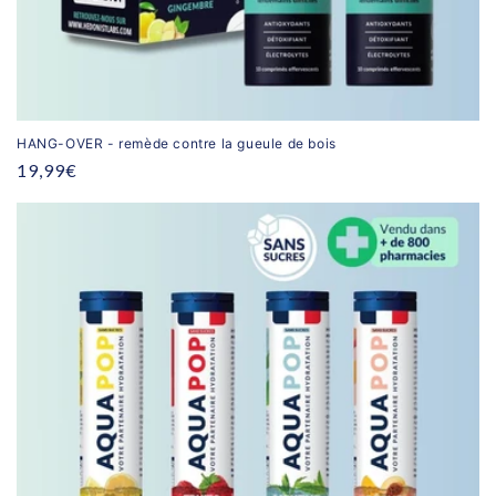
HANG-OVER - remède contre la gueule de bois
Prix
19,99€
habituel