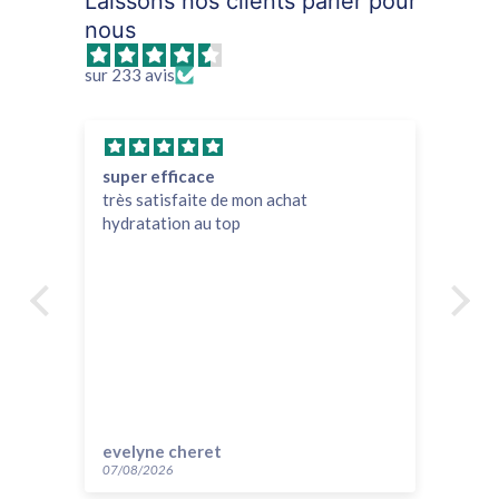
Laissons nos clients parler pour
nous
sur 233 avis
super efficace
Ef
très satisfaite de mon achat
Le 
hydratation au top
eff
evelyne cheret
Au
07/08/2026
14/