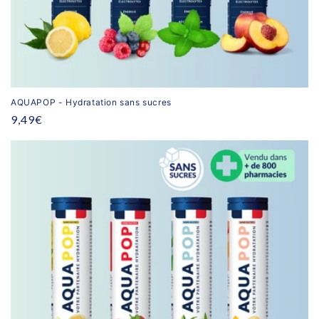
AQUAPOP - Hydratation sans sucres
Prix
9,49€
habituel