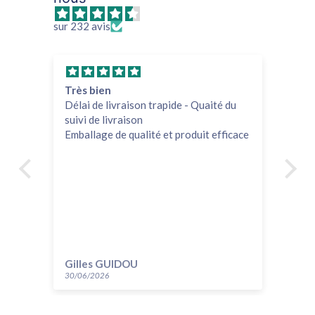
sur 232 avis
Très bien
In
est
Délai de livraison trapide - Quaité du
At
et
suivi de livraison
gue
Emballage de qualité et produit efficace
un
Je
Gilles GUIDOU
Ji
30/06/2026
07/