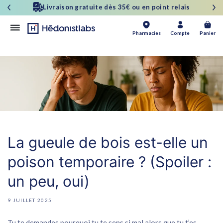
et
Livraison gratuite dès 35€ ou en point relais
passer
au
contenu
Panier
Pharmacies
Compte
Panier
La gueule de bois est-elle un
poison temporaire ? (Spoiler :
un peu, oui)
9 JUILLET 2025
Tu te demandes pourquoi tu te sens si mal alors que tu t’es