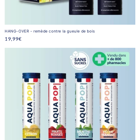
HANG-OVER - remède contre la gueule de bois
Prix
19,99€
habituel