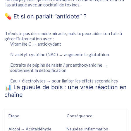
l’as attaqué avec un cocktail de toxines
.
💊 Et si on parlait “antidote” ?
Il n’existe pas de remède miracle, mais tu peux
aider ton foie
à
gérer l’intoxication avec :
Vitamine C
→ antioxydant
N-acétyl-cystéine (NAC)
→ augmente le glutathion
Extraits de pépins de raisin / proanthocyanidine
→
soutiennent la détoxification
Eau + électrolytes
→ pour limiter les effets secondaires
📊 La gueule de bois : une vraie réaction en
chaîne
Étape
Conséquence
Alcool → Acétaldéhyde
Nausées, inflammation