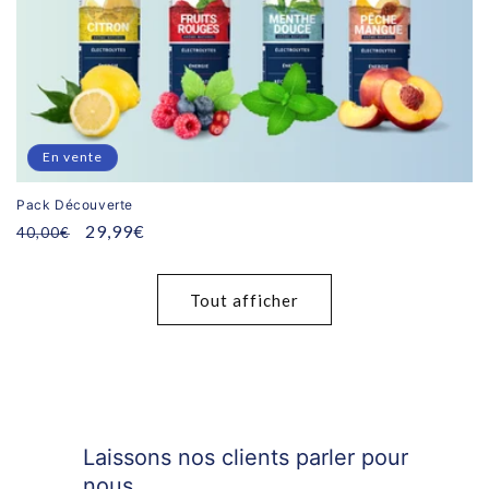
En vente
Pack Découverte
Prix
Prix
29,99€
40,00€
habituel
promotionnel
Tout afficher
Laissons nos clients parler pour
nous