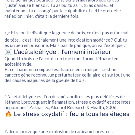
“juste” amusé hier soir. Tu as bu, tu as ri, tu as dansé... et
maintenant, tu es rongé par la culpabilité et cette éternelle
réflexion ;
hier, c'était la dernière fois
.
👉 Et si on te disait que la gueule de bois, ce n’est pas qu’un mal
de tête... c’est littéralement une
intoxication modérée ?
Oui,
tu
es un peu empoisonné
. Mais pas de panique, on va t’expliquer.
☠️ L’acétaldéhyde : l’ennemi intérieur
Quand tu bois de l’alcool, ton foie transforme l’éthanol en
acétaldéhyde.
Et ce charmant composé est
hautement toxique
: c’est un
cancérogène reconnu, un perturbateur cellulaire, et surtout une
des causes majeures de la gueule de bois.
“L’acétaldéhyde est l’un des métabolites les plus délétères de
l’éthanol, provoquant inflammation, stress oxydatif et atteintes
hépatiques.” Zakhari S.,
Alcohol Research & Health
, 2006
🔥 Le stress oxydatif : feu à tous les étages
L’alcool provoque une explosion de radicaux libres, ces