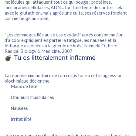
molécules qui attaquent tout ce qui bouge : protéines,
membranes cellulaires, ADN…Ton foie tente de contrer cela
avec le
glutathion
, mais après une cuite, ses réserves fondent
comme neige au soleil.
“Les dommages liés au stress oxydatif après consommation
d’alcool expliquent en partie la fatigue, les nausées et la
léthargie associées à la gueule de bois.” Niemelä O.,
Free
Radical Biology & Medicine
, 2007
💣 Tu es littéralement inflammé
La réponse immunitaire de ton corps face à cette agression
biochimique déclenche :
Maux de tête
Douleurs musculaires
Nausées
Irritabilité
Ton corps pense qu’il a été attaqué. Et en un sens, c’est vrai :
tu