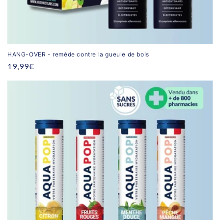
HANG-OVER - remède contre la gueule de bois
Prix
19,99€
habituel