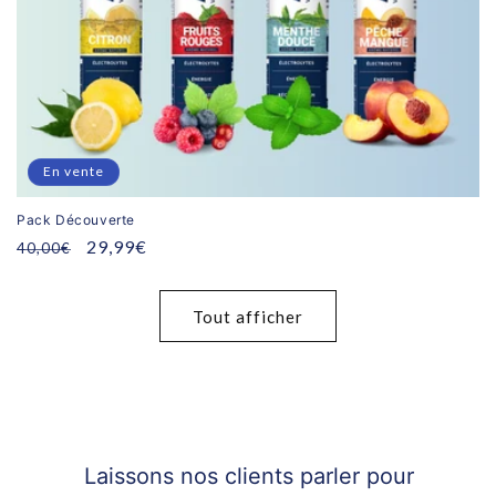
En vente
Pack Découverte
Prix
Prix
29,99€
40,00€
habituel
promotionnel
Tout afficher
Laissons nos clients parler pour