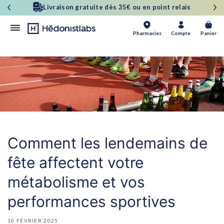
et
Satisfait ou Remboursé 30 jours
passer
au
contenu
Panier
Pharmacies
Compte
Panier
Comment les lendemains de
fête affectent votre
métabolisme et vos
performances sportives
10 FÉVRIER 2025