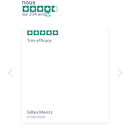
nous
sur 234 avis
Très efficace
su
tr
hy
Gilles Mentz
ev
07/08/2026
07/