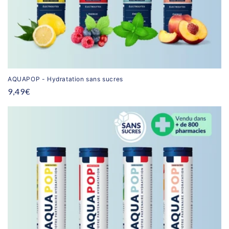
AQUAPOP - Hydratation sans sucres
Prix
9,49€
habituel