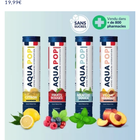
Prix
19,99€
habituel