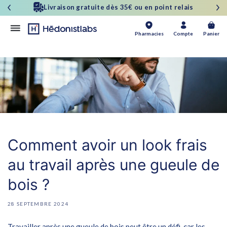
et
Satisfait ou Remboursé 30 jours
passer
au
contenu
Panier
Pharmacies
Compte
Panier
Comment avoir un look frais
au travail après une gueule de
bois ?
28 SEPTEMBRE 2024
Travailler après une gueule de bois peut être un défi, car les