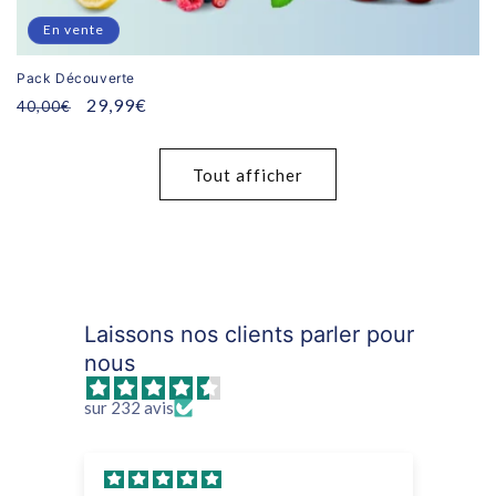
En vente
Pack Découverte
Prix
Prix
29,99€
40,00€
habituel
promotionnel
Tout afficher
Laissons nos clients parler pour
nous
sur 232 avis