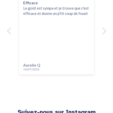
Efficace
Tr
Le goût est sympa et je trouve que c'est
Dél
efficace et donne un p'tit coup de fouet
sui
Em
Aurelie Q
Gi
14/07/2026
30/
Suivez-nous sur Instagram