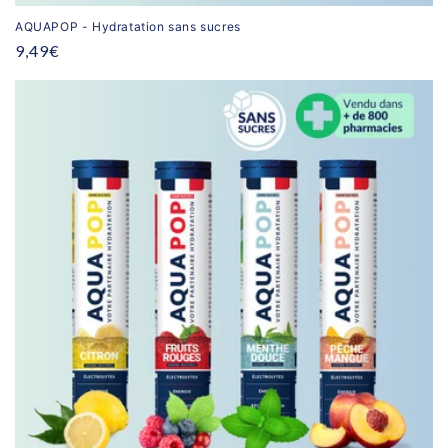
AQUAPOP - Hydratation sans sucres
Prix
9,49€
habituel