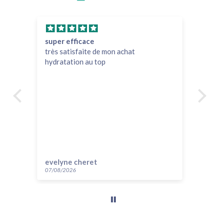
super efficace
Ef
très satisfaite de mon achat
Le 
hydratation au top
eff
evelyne cheret
Au
07/08/2026
14/