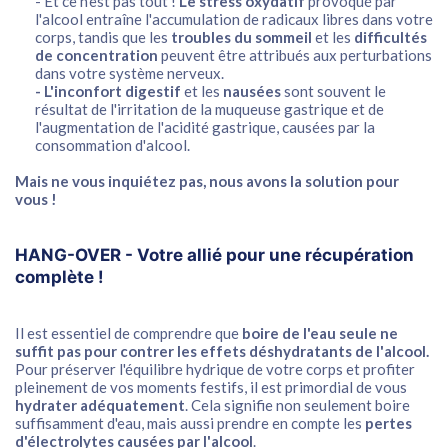
- Et ce n'est pas tout !
Le stress oxydatif
provoqué par
l'alcool entraîne l'accumulation de radicaux libres dans votre
corps, tandis que les
troubles du sommeil
et les
difficultés
de concentration
peuvent être attribués aux perturbations
dans votre système nerveux.
- L'inconfort digestif
et les
nausées
sont souvent le
résultat de l'irritation de la muqueuse gastrique et de
l'augmentation de l'acidité gastrique, causées par la
consommation d'alcool.
Mais ne vous inquiétez pas, nous avons la solution pour
vous !
HANG-OVER - Votre allié pour une récupération
complète !
Il est essentiel de comprendre que
boire de l'eau seule ne
suffit pas pour contrer les effets déshydratants de l'alcool.
Pour préserver l'équilibre hydrique de votre corps et profiter
pleinement de vos moments festifs, il est primordial de vous
hydrater adéquatement
. Cela signifie non seulement boire
suffisamment d'eau, mais aussi prendre en compte les
pertes
d'électrolytes causées par l'alcool
.