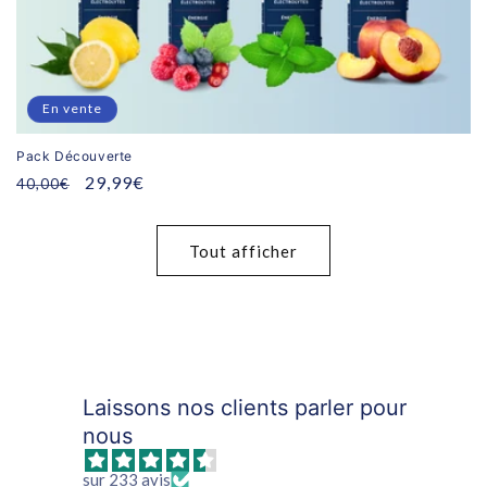
En vente
Pack Découverte
Prix
Prix
29,99€
40,00€
habituel
promotionnel
Tout afficher
Laissons nos clients parler pour
nous
sur 233 avis