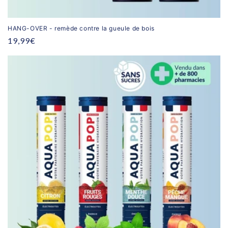
HANG-OVER - remède contre la gueule de bois
Prix
19,99€
habituel