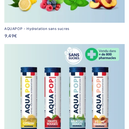
AQUAPOP - Hydratation sans sucres
Prix
9,49€
habituel