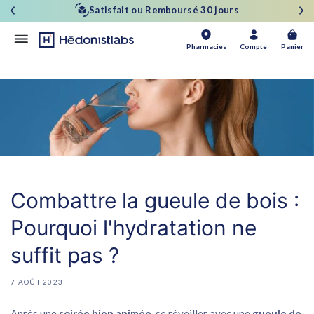
et
⭐⭐⭐⭐⭐ 4.7/5 basé sur + de 300 avis ✅
passer
au
contenu
Panier
Pharmacies
Compte
Panier
Combattre la gueule de bois :
Pourquoi l'hydratation ne
suffit pas ?
7 AOÛT 2023
Après une
soirée bien animée
, se réveiller avec une
gueule de