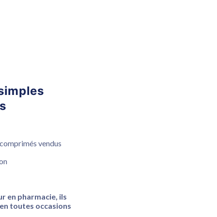
 simples
s
 comprimés vendus
ion
r en pharmacie, ils
en toutes occasions