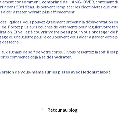
galement
consommer 1 comprimé de HANG-OVER
, contenant d
rtir dans 50cl d’eau. Ils peuvent remplacer les électrolytes que vo
us aider à rester hydraté plus efficacement.
e des liquides, vous pouvez également prévenir la déshydratation en
iée
. Portez plusieurs couches de vêtements pour réguler votre te
iration. Et veillez à
couvrir votre peau pour vous protéger de l'a
sage ou une guêtre pour le cou peuvent vous aider à garder votre 
se dessèche.
 aux signaux de soif de votre corps. Si vous ressentez la soif, il e
e corps commence déjà à se
déshydrater
.
 version de vous-même sur les pistes avec Hedonist labs !
Retour au blog