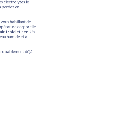
es électrolytes le
us perdez en
 vous habillant de
mpérature corporelle
ir froid et sec
. Un
peau humide et à
st probablement déjà