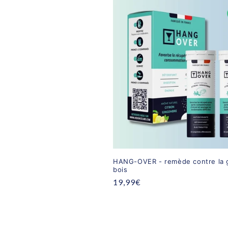
HANG-OVER - remède contre la 
bois
Prix
19,99€
habituel