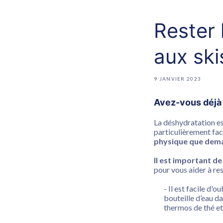
Rester
aux ski
9 JANVIER 2023
Avez-vous déjà 
La déshydratation est
particulièrement fac
physique que dema
Il est important d
pour vous aider à res
- Il est facile d'o
bouteille d’eau d
thermos de thé et