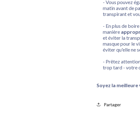
- Vous pouvez é
matin avant de pa
transpirant et vo
- En plus de boir
manière
appropr
et éviter la transp
masque pour le vi
éviter qu'elle ne 
- Prêtez attention
trop tard - votr
Soyez la meilleure
Partager