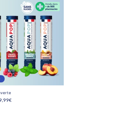
e
verte
rix
9,99€
romotionnel