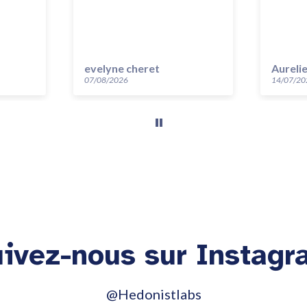
evelyne cheret
Aureli
07/08/2026
14/07/20
ivez-nous sur Instag
@Hedonistlabs