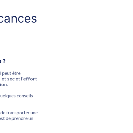
acances
e ?
l peut être
d et sec et l'effort
ion.
quelques conseils
le de transporter une
est de prendre un