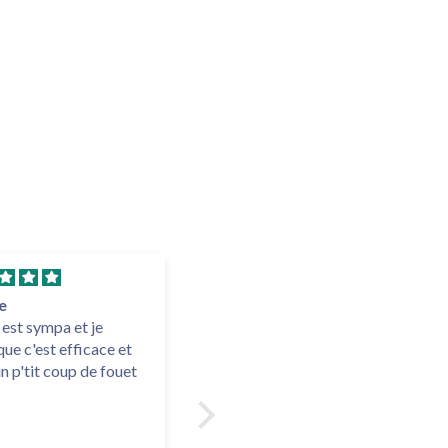
e
Très bien
 est sympa et je
Délai de livraison trapide -
que c'est efficace et
Quaité du suivi de livraison
n p'tit coup de fouet
Emballage de qualité et
produit efficace