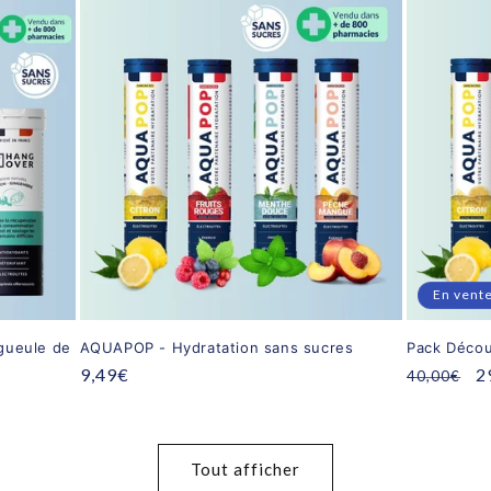
En vent
gueule de
AQUAPOP - Hydratation sans sucres
Pack Décou
Prix
9,49€
Prix
P
2
40,00€
habituel
habituel
p
Tout afficher